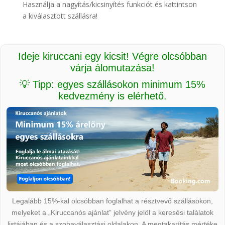
Használja a nagyítás/kicsinyítés funkciót és kattintson
a kiválasztott szállásra!
Ideje kiruccani egy kicsit! Végre olcsóbban
várja álomutazása!
💡 Tipp: egyes szállásokon minimum 15%
kedvezmény is elérhető.
Legalább 15%-kal olcsóbban foglalhat a résztvevő szállásokon,
melyeket a „Kiruccanós ajánlat” jelvény jelöl a keresési találatok
listájában és a szobaválasztási oldalakon. A megtakarítás mértéke