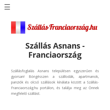
☰
Főoldal
Szállások
-
Szállásinfo.eu
Szállás Asnans -
Repülőjegy
Franciaország
pénzvisszatérítéssel
Autóbérlés
-
Szállásfoglalás Asnans településen egyszerűen és
Discover
gyorsan! Böngésszen a szállodák, apartmanok,
Cars
panziók és olcsó szállások kínálata között a Szállás-
Franciaország.hu portálon, és találja meg az Önnek
Transzfer
megfelelő szállást.
-
Kiwi
Taxi