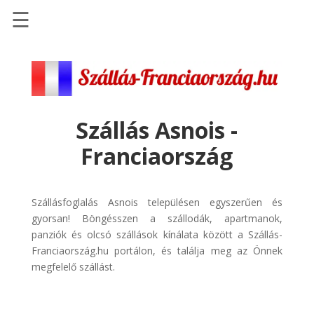
☰
Főoldal
Szállások
-
Szállásinfo.eu
Szállás Asnois -
Repülőjegy
Franciaország
pénzvisszatérítéssel
Autóbérlés
-
Szállásfoglalás Asnois településen egyszerűen és
Discover
gyorsan! Böngésszen a szállodák, apartmanok,
Cars
panziók és olcsó szállások kínálata között a Szállás-
Franciaország.hu portálon, és találja meg az Önnek
Transzfer
megfelelő szállást.
-
Kiwi
Taxi