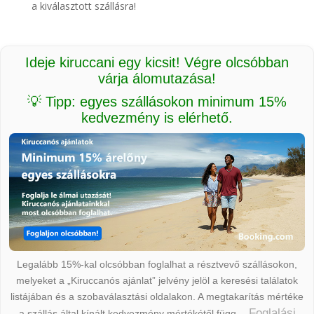
a kiválasztott szállásra!
Ideje kiruccani egy kicsit! Végre olcsóbban
várja álomutazása!
💡 Tipp: egyes szállásokon minimum 15%
kedvezmény is elérhető.
Legalább 15%-kal olcsóbban foglalhat a résztvevő szállásokon,
melyeket a „Kiruccanós ajánlat” jelvény jelöl a keresési találatok
listájában és a szobaválasztási oldalakon. A megtakarítás mértéke
Foglalási
a szállás által kínált kedvezmény mértékétől függ.