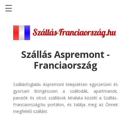
☰
Főoldal
Szállások
-
Szállásinfo.eu
Szállás Aspremont -
Repülőjegy
Franciaország
pénzvisszatérítéssel
Autóbérlés
-
Szállásfoglalás Aspremont településen egyszerűen és
Discover
gyorsan! Böngésszen a szállodák, apartmanok,
Cars
panziók és olcsó szállások kínálata között a Szállás-
Franciaország.hu portálon, és találja meg az Önnek
Transzfer
megfelelő szállást.
-
Kiwi
Taxi