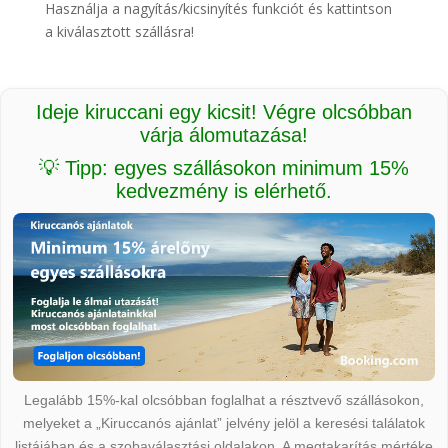
Használja a nagyítás/kicsinyítés funkciót és kattintson
a kiválasztott szállásra!
Ideje kiruccani egy kicsit! Végre olcsóbban
várja álomutazása!
💡 Tipp: egyes szállásokon minimum 15%
kedvezmény is elérhető.
Legalább 15%-kal olcsóbban foglalhat a résztvevő szállásokon,
melyeket a „Kiruccanós ajánlat” jelvény jelöl a keresési találatok
listájában és a szobaválasztási oldalakon. A megtakarítás mértéke