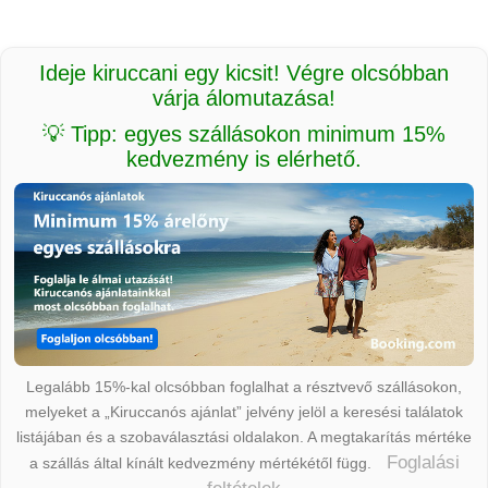
Ideje kiruccani egy kicsit! Végre olcsóbban
várja álomutazása!
💡 Tipp: egyes szállásokon minimum 15%
kedvezmény is elérhető.
Legalább 15%-kal olcsóbban foglalhat a résztvevő szállásokon,
melyeket a „Kiruccanós ajánlat” jelvény jelöl a keresési találatok
listájában és a szobaválasztási oldalakon. A megtakarítás mértéke
Foglalási
a szállás által kínált kedvezmény mértékétől függ.