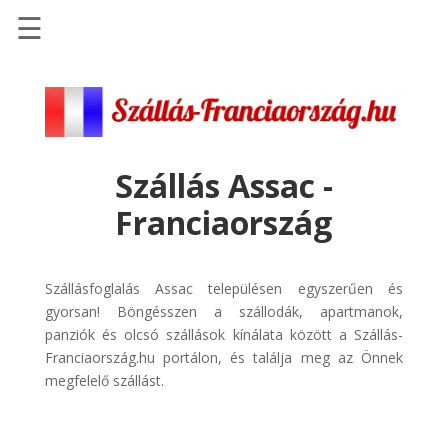
☰
Főoldal
Szállások
-
Szállásinfo.eu
Szállás Assac -
Repülőjegy
Franciaország
pénzvisszatérítéssel
Autóbérlés
-
Szállásfoglalás Assac településen egyszerűen és
Discover
gyorsan! Böngésszen a szállodák, apartmanok,
Cars
panziók és olcsó szállások kínálata között a Szállás-
Franciaország.hu portálon, és találja meg az Önnek
Transzfer
megfelelő szállást.
-
Kiwi
Taxi