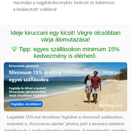
Használja a nagyítás/kicsinyítés funkciót és kattintson
a kiválasztott szállásra!
Ideje kiruccani egy kicsit! Végre olcsóbban
várja álomutazása!
💡 Tipp: egyes szállásokon minimum 15%
kedvezmény is elérhető.
Legalább 15%-kal olcsóbban foglalhat a résztvevő szállásokon,
melyeket a „Kiruccanós ajánlat” jelvény jelöl a keresési találatok
listájában és a szobaválasztási oldalakon. A megtakarítás mértéke