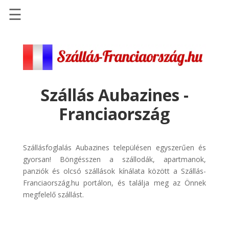
☰
Főoldal
Szállások
-
Szállásinfo.eu
Szállás Aubazines -
Repülőjegy
Franciaország
pénzvisszatérítéssel
Autóbérlés
-
Szállásfoglalás Aubazines településen egyszerűen és
Discover
gyorsan! Böngésszen a szállodák, apartmanok,
Cars
panziók és olcsó szállások kínálata között a Szállás-
Franciaország.hu portálon, és találja meg az Önnek
Transzfer
megfelelő szállást.
-
Kiwi
Taxi