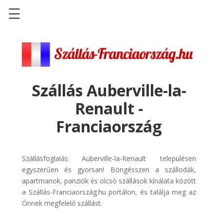
☰
Főoldal
Szállások
-
Szállásinfo.eu
Szállás Auberville-la-
Repülőjegy
Renault -
pénzvisszatérítéssel
Franciaország
Autóbérlés
-
Discover
Szállásfoglalás Auberville-la-Renault településen
Cars
egyszerűen és gyorsan! Böngésszen a szállodák,
Transzfer
apartmanok, panziók és olcsó szállások kínálata között
-
a Szállás-Franciaország.hu portálon, és találja meg az
Kiwi
Önnek megfelelő szállást.
Taxi