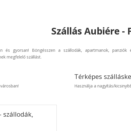
Szállás Aubiére -
űen és gyorsan! Böngésszen a szállodák, apartmanok, panziók é
ek megfelelő szállást.
Térképes szállásk
e városban!
Használja a nagyítás/kicsinyíté
 szállodák,