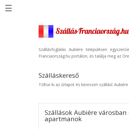
☰
Főoldal
Szállások
-
Szállásinfo.eu
Szállásfoglalás Aubiére településen egyszer
Franciaország.hu portálon, és találja meg az Önn
Repülőjegy
pénzvisszatérítéssel
Szálláskereső
Autóbérlés
-
Töltse ki az űrlapot és keressen szállást Aubiér
Discover
Cars
Transzfer
Szállások Aubiére városban -
-
apartmanok
Kiwi
Taxi