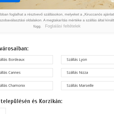
ban foglalhat a résztvevő szállásokon, melyeket a „Kiruccanós ajánlat” 
a szobaválasztási oldalakon. A megtakarítás mértéke a szállás által kín
Foglalási feltételek
függ.
városaiban:
állás Bordeaux
Szállás Lyon
állás Cannes
Szállás Nizza
állás Chamonix
Szállás Marseille
 településén és Korzikán: