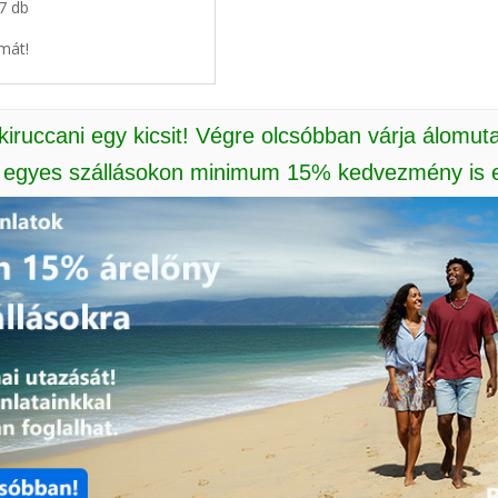
 7 db
mát!
 kiruccani egy kicsit! Végre olcsóbban várja álomut
: egyes szállásokon minimum 15% kedvezmény is e