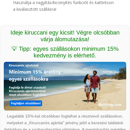
Használja a nagyítás/kicsinyítés funkciót és kattintson
a kiválasztott szállásra!
Ideje kiruccani egy kicsit! Végre olcsóbban
várja álomutazása!
💡 Tipp: egyes szállásokon minimum 15%
kedvezmény is elérhető.
Legalább 15%-kal olcsóbban foglalhat a résztvevő szállásokon,
melyeket a „Kiruccanós ajánlat” jelvény jelöl a keresési találatok
listájában és a szobaválasztási oldalakon. A megtakarítás mértéke