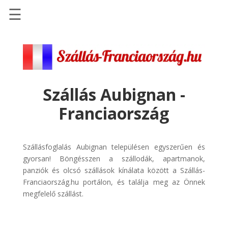
☰
Főoldal
Szállások
-
Szállásinfo.eu
Szállás Aubignan -
Repülőjegy
Franciaország
pénzvisszatérítéssel
Autóbérlés
-
Szállásfoglalás Aubignan településen egyszerűen és
Discover
gyorsan! Böngésszen a szállodák, apartmanok,
Cars
panziók és olcsó szállások kínálata között a Szállás-
Franciaország.hu portálon, és találja meg az Önnek
Transzfer
megfelelő szállást.
-
Kiwi
Taxi