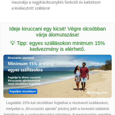
Használja a nagyítás/kicsinyítés funkciót és kattintson
a kiválasztott szállásra!
Ideje kiruccani egy kicsit! Végre olcsóbban
várja álomutazása!
💡 Tipp: egyes szállásokon minimum 15%
kedvezmény is elérhető.
Legalább 15%-kal olcsóbban foglalhat a résztvevő szállásokon,
melyeket a „Kiruccanós ajánlat” jelvény jelöl a keresési találatok
listájában és a szobaválasztási oldalakon. A megtakarítás mértéke