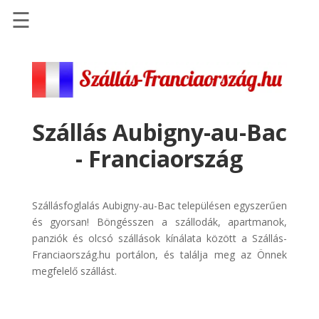
☰
Főoldal
Szállások
-
Szállásinfo.eu
Szállás Aubigny-au-Bac
Repülőjegy
- Franciaország
pénzvisszatérítéssel
Autóbérlés
-
Szállásfoglalás Aubigny-au-Bac településen egyszerűen
Discover
és gyorsan! Böngésszen a szállodák, apartmanok,
Cars
panziók és olcsó szállások kínálata között a Szállás-
Franciaország.hu portálon, és találja meg az Önnek
Transzfer
megfelelő szállást.
-
Kiwi
Taxi