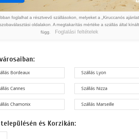
ban foglalhat a résztvevő szállásokon, melyeket a „Kiruccanós ajánlat” 
a szobaválasztási oldalakon. A megtakarítás mértéke a szállás által kín
Foglalási feltételek
függ.
városaiban:
állás Bordeaux
Szállás Lyon
állás Cannes
Szállás Nizza
állás Chamonix
Szállás Marseille
 településén és Korzikán: