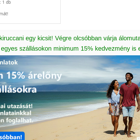
: 1 db
mát!
 kiruccani egy kicsit! Végre olcsóbban várja álomut
: egyes szállásokon minimum 15% kedvezmény is e