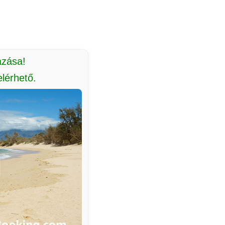
azása!
lérhető.