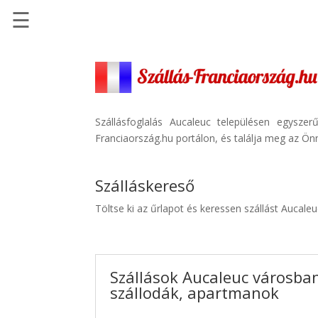
☰
Főoldal
Szállások
-
Szállásinfo.eu
Szállásfoglalás Aucaleuc településen egysze
Franciaország.hu portálon, és találja meg az Önn
Repülőjegy
pénzvisszatérítéssel
Szálláskereső
Autóbérlés
-
Töltse ki az űrlapot és keressen szállást Aucale
Discover
Cars
Transzfer
Szállások Aucaleuc városban
-
szállodák, apartmanok
Kiwi
Taxi