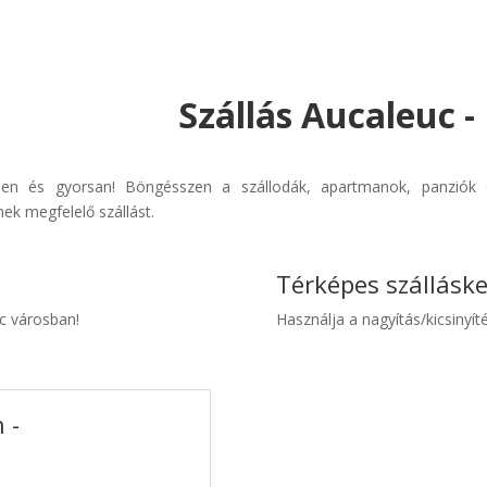
Szállás Aucaleuc -
rűen és gyorsan! Böngésszen a szállodák, apartmanok, panziók é
ek megfelelő szállást.
Térképes szállásk
uc városban!
Használja a nagyítás/kicsinyíté
 -