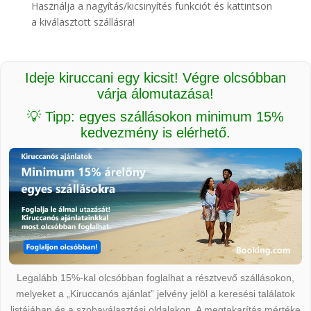
Használja a nagyítás/kicsinyítés funkciót és kattintson
a kiválasztott szállásra!
Ideje kiruccani egy kicsit! Végre olcsóbban
várja álomutazása!
💡 Tipp: egyes szállásokon minimum 15%
kedvezmény is elérhető.
Legalább 15%-kal olcsóbban foglalhat a résztvevő szállásokon,
melyeket a „Kiruccanós ajánlat” jelvény jelöl a keresési találatok
listájában és a szobaválasztási oldalakon. A megtakarítás mértéke