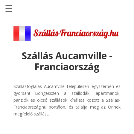
☰
Főoldal
Szállások
-
Szállásinfo.eu
Szállás Aucamville -
Repülőjegy
Franciaország
pénzvisszatérítéssel
Autóbérlés
-
Szállásfoglalás Aucamville településen egyszerűen és
Discover
gyorsan! Böngésszen a szállodák, apartmanok,
Cars
panziók és olcsó szállások kínálata között a Szállás-
Franciaország.hu portálon, és találja meg az Önnek
Transzfer
megfelelő szállást.
-
Kiwi
Taxi