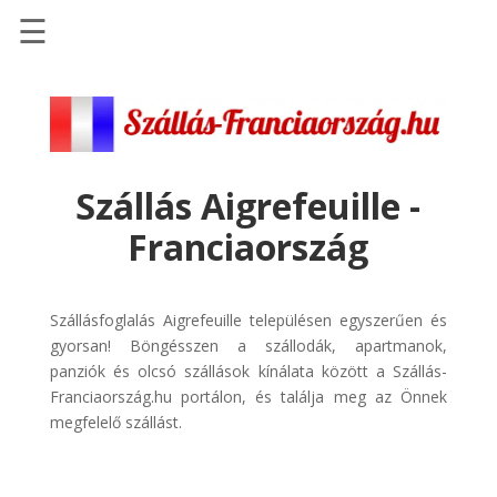
☰
Főoldal
Szállások
-
Szállásinfo.eu
Szállás Aigrefeuille -
Repülőjegy
Franciaország
pénzvisszatérítéssel
Autóbérlés
-
Szállásfoglalás Aigrefeuille településen egyszerűen és
Discover
gyorsan! Böngésszen a szállodák, apartmanok,
Cars
panziók és olcsó szállások kínálata között a Szállás-
Franciaország.hu portálon, és találja meg az Önnek
Transzfer
megfelelő szállást.
-
Kiwi
Taxi