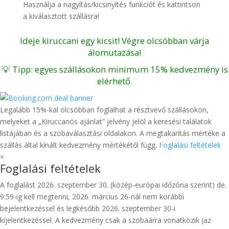
Használja a nagyítás/kicsinyítés funkciót és kattintson
a kiválasztott szállásra!
Ideje kiruccani egy kicsit! Végre olcsóbban várja
álomutazása!
💡 Tipp: egyes szállásokon minimum 15% kedvezmény is
elérhető.
Legalább 15%-kal olcsóbban foglalhat a résztvevő szállásokon,
melyeket a „Kiruccanós ajánlat” jelvény jelöl a keresési találatok
listájában és a szobaválasztási oldalakon. A megtakarítás mértéke a
szállás által kínált kedvezmény mértékétől függ.
Foglalási feltételek
×
Foglalási feltételek
A foglalást 2026. szeptember 30. (közép-európai időzóna szerint) de.
9:59-ig kell megtenni, 2026. március 26-nál nem korábbi
bejelentkezéssel és legkésőbb 2026. szeptember 30-i
kijelentkezéssel. A kedvezmény csak a szobaárra vonatkozik (az