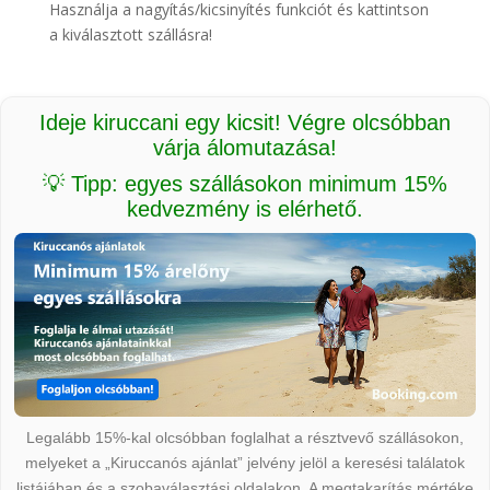
Használja a nagyítás/kicsinyítés funkciót és kattintson
a kiválasztott szállásra!
Ideje kiruccani egy kicsit! Végre olcsóbban
várja álomutazása!
💡 Tipp: egyes szállásokon minimum 15%
kedvezmény is elérhető.
Legalább 15%-kal olcsóbban foglalhat a résztvevő szállásokon,
melyeket a „Kiruccanós ajánlat” jelvény jelöl a keresési találatok
listájában és a szobaválasztási oldalakon. A megtakarítás mértéke