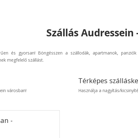
Szállás Audressein 
erűen és gyorsan! Böngésszen a szállodák, apartmanok, panziók 
ek megfelelő szállást.
Térképes szállásk
sein városban!
Használja a nagyítás/kicsinyíté
an -