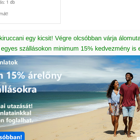
ás: 1 db
mát!
 kiruccani egy kicsit! Végre olcsóbban várja álomut
: egyes szállásokon minimum 15% kedvezmény is e