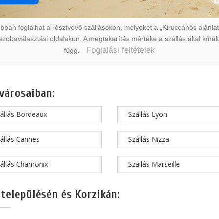
ban foglalhat a résztvevő szállásokon, melyeket a „Kiruccanós ajánlat” 
a szobaválasztási oldalakon. A megtakarítás mértéke a szállás által kín
Foglalási feltételek
függ.
városaiban:
állás Bordeaux
Szállás Lyon
állás Cannes
Szállás Nizza
állás Chamonix
Szállás Marseille
 településén és Korzikán: