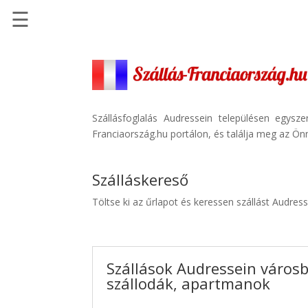
☰
Főoldal
Szállások
-
Szállásinfo.eu
Szállásfoglalás Audressein településen egysz
Franciaország.hu portálon, és találja meg az Önn
Repülőjegy
pénzvisszatérítéssel
Szálláskereső
Autóbérlés
-
Töltse ki az űrlapot és keressen szállást Audres
Discover
Cars
Transzfer
Szállások Audressein városb
-
szállodák, apartmanok
Kiwi
Taxi