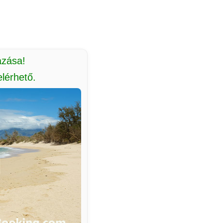
azása!
lérhető.