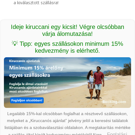
a kiválasztott szállásra!
Ideje kiruccani egy kicsit! Végre olcsóbban
várja álomutazása!
💡 Tipp: egyes szállásokon minimum 15%
kedvezmény is elérhető.
Legalább 15%-kal olcsóbban foglalhat a résztvevő szállásokon,
melyeket a „Kiruccanós ajánlat” jelvény jelöl a keresési találatok
listájában és a szobaválasztási oldalakon. A megtakarítás mértéke
Foglalási
a szállás által kínált kedvezmény mértékétől függ.