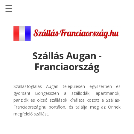
☰
Főoldal
Szállások
-
Szállásinfo.eu
Szállás Augan -
Repülőjegy
Franciaország
pénzvisszatérítéssel
Autóbérlés
-
Szállásfoglalás Augan településen egyszerűen és
Discover
gyorsan! Böngésszen a szállodák, apartmanok,
Cars
panziók és olcsó szállások kínálata között a Szállás-
Franciaország.hu portálon, és találja meg az Önnek
Transzfer
megfelelő szállást.
-
Kiwi
Taxi