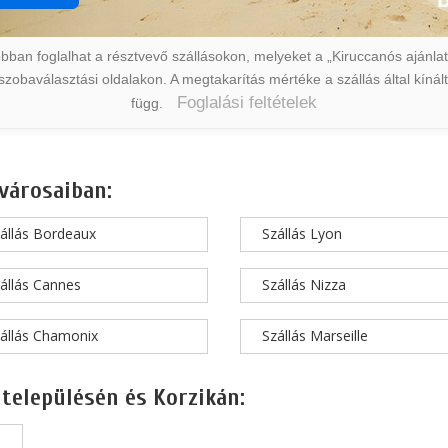
ban foglalhat a résztvevő szállásokon, melyeket a „Kiruccanós ajánlat” 
a szobaválasztási oldalakon. A megtakarítás mértéke a szállás által kín
Foglalási feltételek
függ.
városaiban:
állás Bordeaux
Szállás Lyon
állás Cannes
Szállás Nizza
állás Chamonix
Szállás Marseille
 településén és Korzikán: