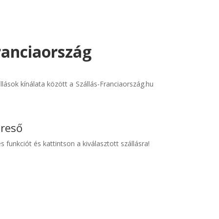
Franciaország
lások kínálata között a Szállás-Franciaország.hu
ereső
s funkciót és kattintson a kiválasztott szállásra!