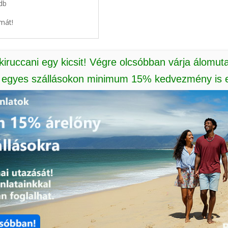
 db
mát!
 kiruccani egy kicsit! Végre olcsóbban várja álomut
: egyes szállásokon minimum 15% kedvezmény is e