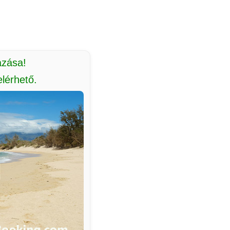
azása!
lérhető.