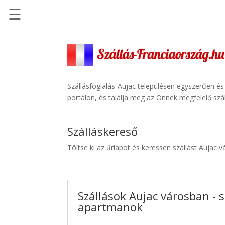
☰
Főoldal
Szállások
-
Szállásinfo.eu
Szállásfoglalás Aujac településen egyszerűen és
portálon, és találja meg az Önnek megfelelő szál
Repülőjegy
pénzvisszatérítéssel
Szálláskereső
Autóbérlés
-
Töltse ki az űrlapot és keressen szállást Aujac 
Discover
Cars
Transzfer
Szállások Aujac városban - s
-
apartmanok
Kiwi
Taxi