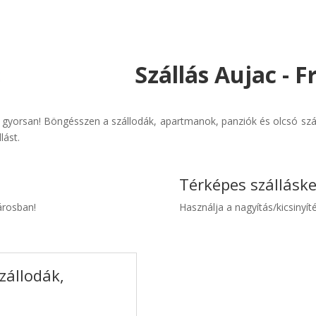
Szállás Aujac - 
 gyorsan! Böngésszen a szállodák, apartmanok, panziók és olcsó szál
lást.
Térképes szállásk
városban!
Használja a nagyítás/kicsinyíté
zállodák,