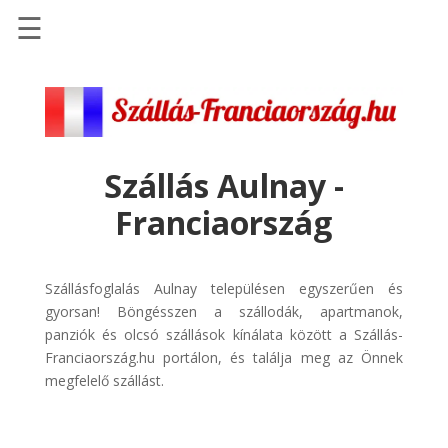
☰
Főoldal
Szállások
-
Szállásinfo.eu
Szállás Aulnay -
Repülőjegy
Franciaország
pénzvisszatérítéssel
Autóbérlés
-
Szállásfoglalás Aulnay településen egyszerűen és
Discover
gyorsan! Böngésszen a szállodák, apartmanok,
Cars
panziók és olcsó szállások kínálata között a Szállás-
Franciaország.hu portálon, és találja meg az Önnek
Transzfer
megfelelő szállást.
-
Kiwi
Taxi