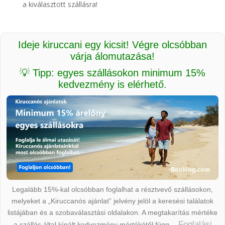
a kiválasztott szállásra!
Ideje kiruccani egy kicsit! Végre olcsóbban
várja álomutazása!
💡 Tipp: egyes szállásokon minimum 15%
kedvezmény is elérhető.
Legalább 15%-kal olcsóbban foglalhat a résztvevő szállásokon,
melyeket a „Kiruccanós ajánlat” jelvény jelöl a keresési találatok
listájában és a szobaválasztási oldalakon. A megtakarítás mértéke
Foglalási
a szállás által kínált kedvezmény mértékétől függ.