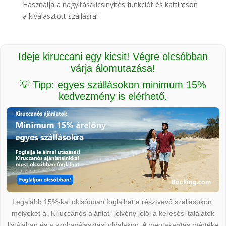
Használja a nagyítás/kicsinyítés funkciót és kattintson
a kiválasztott szállásra!
Ideje kiruccani egy kicsit! Végre olcsóbban
várja álomutazása!
💡 Tipp: egyes szállásokon minimum 15%
kedvezmény is elérhető.
Legalább 15%-kal olcsóbban foglalhat a résztvevő szállásokon,
melyeket a „Kiruccanós ajánlat” jelvény jelöl a keresési találatok
listájában és a szobaválasztási oldalakon. A megtakarítás mértéke