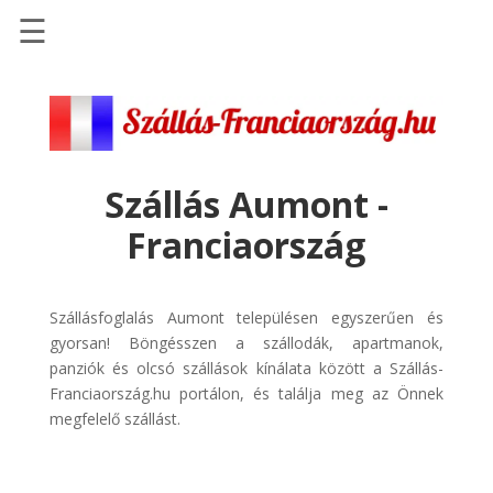
☰
Főoldal
Szállások
-
Szállásinfo.eu
Szállás Aumont -
Repülőjegy
Franciaország
pénzvisszatérítéssel
Autóbérlés
-
Szállásfoglalás Aumont településen egyszerűen és
Discover
gyorsan! Böngésszen a szállodák, apartmanok,
Cars
panziók és olcsó szállások kínálata között a Szállás-
Franciaország.hu portálon, és találja meg az Önnek
Transzfer
megfelelő szállást.
-
Kiwi
Taxi