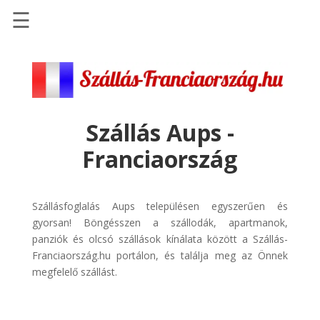
☰
Főoldal
Szállások
-
Szállásinfo.eu
Szállás Aups -
Repülőjegy
Franciaország
pénzvisszatérítéssel
Autóbérlés
-
Szállásfoglalás Aups településen egyszerűen és
Discover
gyorsan! Böngésszen a szállodák, apartmanok,
Cars
panziók és olcsó szállások kínálata között a Szállás-
Franciaország.hu portálon, és találja meg az Önnek
Transzfer
megfelelő szállást.
-
Kiwi
Taxi