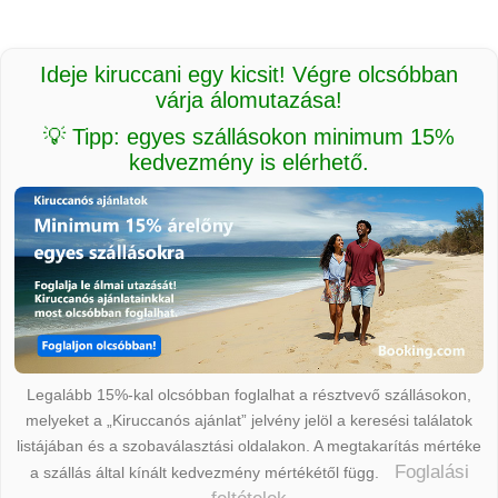
Ideje kiruccani egy kicsit! Végre olcsóbban
várja álomutazása!
💡 Tipp: egyes szállásokon minimum 15%
kedvezmény is elérhető.
Legalább 15%-kal olcsóbban foglalhat a résztvevő szállásokon,
melyeket a „Kiruccanós ajánlat” jelvény jelöl a keresési találatok
listájában és a szobaválasztási oldalakon. A megtakarítás mértéke
Foglalási
a szállás által kínált kedvezmény mértékétől függ.