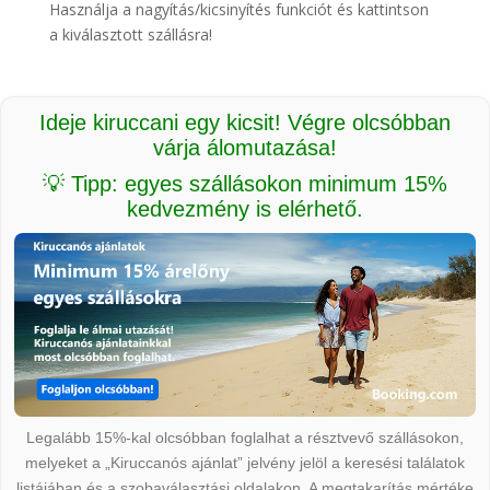
Használja a nagyítás/kicsinyítés funkciót és kattintson
a kiválasztott szállásra!
Ideje kiruccani egy kicsit! Végre olcsóbban
várja álomutazása!
💡 Tipp: egyes szállásokon minimum 15%
kedvezmény is elérhető.
Legalább 15%-kal olcsóbban foglalhat a résztvevő szállásokon,
melyeket a „Kiruccanós ajánlat” jelvény jelöl a keresési találatok
listájában és a szobaválasztási oldalakon. A megtakarítás mértéke