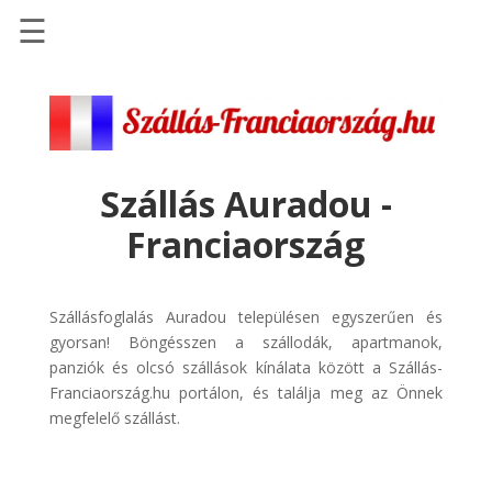
☰
Főoldal
Szállások
-
Szállásinfo.eu
Szállás Auradou -
Repülőjegy
Franciaország
pénzvisszatérítéssel
Autóbérlés
-
Szállásfoglalás Auradou településen egyszerűen és
Discover
gyorsan! Böngésszen a szállodák, apartmanok,
Cars
panziók és olcsó szállások kínálata között a Szállás-
Franciaország.hu portálon, és találja meg az Önnek
Transzfer
megfelelő szállást.
-
Kiwi
Taxi