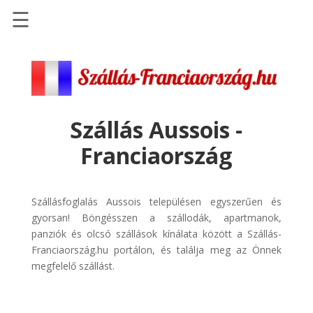
☰
Főoldal
Szállások
-
Szállásinfo.eu
Szállás Aussois -
Repülőjegy
Franciaország
pénzvisszatérítéssel
Autóbérlés
-
Szállásfoglalás Aussois településen egyszerűen és
Discover
gyorsan! Böngésszen a szállodák, apartmanok,
Cars
panziók és olcsó szállások kínálata között a Szállás-
Franciaország.hu portálon, és találja meg az Önnek
Transzfer
megfelelő szállást.
-
Kiwi
Taxi