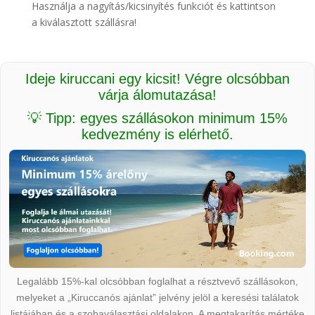
Használja a nagyítás/kicsinyítés funkciót és kattintson
a kiválasztott szállásra!
Ideje kiruccani egy kicsit! Végre olcsóbban
várja álomutazása!
💡 Tipp: egyes szállásokon minimum 15%
kedvezmény is elérhető.
Legalább 15%-kal olcsóbban foglalhat a résztvevő szállásokon,
melyeket a „Kiruccanós ajánlat” jelvény jelöl a keresési találatok
listájában és a szobaválasztási oldalakon. A megtakarítás mértéke