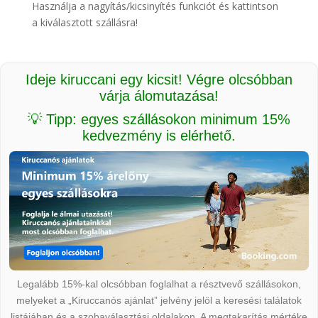
Használja a nagyítás/kicsinyítés funkciót és kattintson
a kiválasztott szállásra!
Ideje kiruccani egy kicsit! Végre olcsóbban
várja álomutazása!
💡 Tipp: egyes szállásokon minimum 15%
kedvezmény is elérhető.
Legalább 15%-kal olcsóbban foglalhat a résztvevő szállásokon,
melyeket a „Kiruccanós ajánlat” jelvény jelöl a keresési találatok
listájában és a szobaválasztási oldalakon. A megtakarítás mértéke