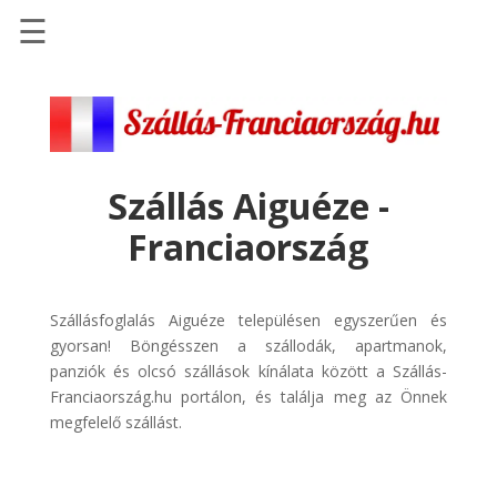
☰
Főoldal
Szállások
-
Szállásinfo.eu
Szállás Aiguéze -
Repülőjegy
Franciaország
pénzvisszatérítéssel
Autóbérlés
-
Szállásfoglalás Aiguéze településen egyszerűen és
Discover
gyorsan! Böngésszen a szállodák, apartmanok,
Cars
panziók és olcsó szállások kínálata között a Szállás-
Franciaország.hu portálon, és találja meg az Önnek
Transzfer
megfelelő szállást.
-
Kiwi
Taxi