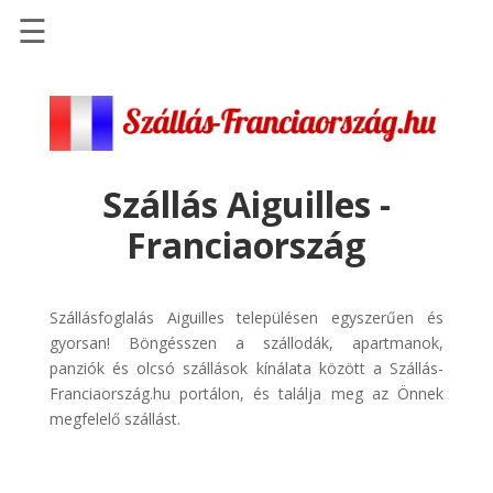
☰
Főoldal
Szállások
-
Szállásinfo.eu
Szállás Aiguilles -
Repülőjegy
Franciaország
pénzvisszatérítéssel
Autóbérlés
-
Szállásfoglalás Aiguilles településen egyszerűen és
Discover
gyorsan! Böngésszen a szállodák, apartmanok,
Cars
panziók és olcsó szállások kínálata között a Szállás-
Franciaország.hu portálon, és találja meg az Önnek
Transzfer
megfelelő szállást.
-
Kiwi
Taxi