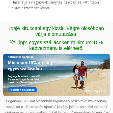
Használja a nagyítás/kicsinyítés funkciót és kattintson
a kiválasztott szállásra!
Ideje kiruccani egy kicsit! Végre olcsóbban
várja álomutazása!
💡 Tipp: egyes szállásokon minimum 15%
kedvezmény is elérhető.
Legalább 15%-kal olcsóbban foglalhat a résztvevő szállásokon,
melyeket a „Kiruccanós ajánlat” jelvény jelöl a keresési találatok
listájában és a szobaválasztási oldalakon. A megtakarítás mértéke