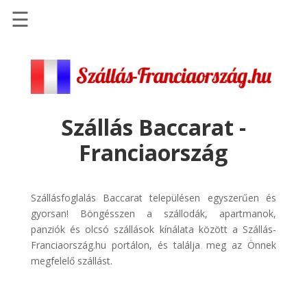
☰
Főoldal
Szállások
-
Szállásinfo.eu
Szállás Baccarat -
Repülőjegy
Franciaország
pénzvisszatérítéssel
Autóbérlés
-
Szállásfoglalás Baccarat településen egyszerűen és
Discover
gyorsan! Böngésszen a szállodák, apartmanok,
Cars
panziók és olcsó szállások kínálata között a Szállás-
Franciaország.hu portálon, és találja meg az Önnek
Transzfer
megfelelő szállást.
-
Kiwi
Taxi