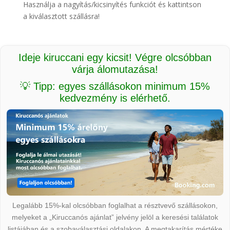
Használja a nagyítás/kicsinyítés funkciót és kattintson
a kiválasztott szállásra!
Ideje kiruccani egy kicsit! Végre olcsóbban
várja álomutazása!
💡 Tipp: egyes szállásokon minimum 15%
kedvezmény is elérhető.
Legalább 15%-kal olcsóbban foglalhat a résztvevő szállásokon,
melyeket a „Kiruccanós ajánlat” jelvény jelöl a keresési találatok
listájában és a szobaválasztási oldalakon. A megtakarítás mértéke