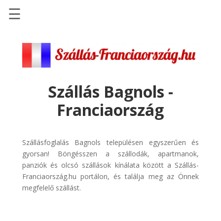
☰
Főoldal
Szállások
-
Szállásinfo.eu
Szállás Bagnols -
Repülőjegy
Franciaország
pénzvisszatérítéssel
Autóbérlés
-
Szállásfoglalás Bagnols településen egyszerűen és
Discover
gyorsan! Böngésszen a szállodák, apartmanok,
Cars
panziók és olcsó szállások kínálata között a Szállás-
Franciaország.hu portálon, és találja meg az Önnek
Transzfer
megfelelő szállást.
-
Kiwi
Taxi