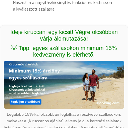
Használja a nagyítás/kicsinyítés funkciót és kattintson
a kiválasztott szállásra!
Ideje kiruccani egy kicsit! Végre olcsóbban
várja álomutazása!
💡 Tipp: egyes szállásokon minimum 15%
kedvezmény is elérhető.
Legalább 15%-kal olcsóbban foglalhat a résztvevő szállásokon,
melyeket a „Kiruccanós ajánlat” jelvény jelöl a keresési találatok
listájában és a szobaválasztási oldalakon. A megtakarítás mértéke