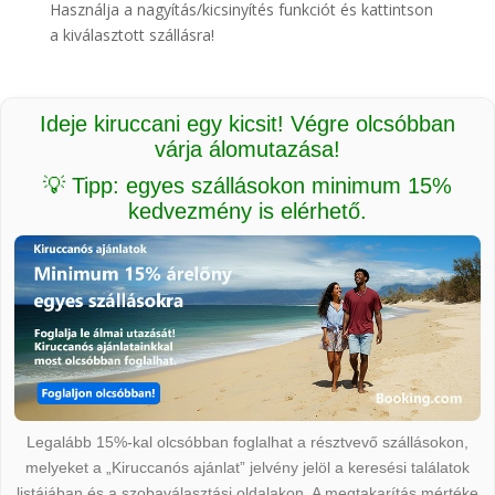
Használja a nagyítás/kicsinyítés funkciót és kattintson
a kiválasztott szállásra!
Ideje kiruccani egy kicsit! Végre olcsóbban
várja álomutazása!
💡 Tipp: egyes szállásokon minimum 15%
kedvezmény is elérhető.
Legalább 15%-kal olcsóbban foglalhat a résztvevő szállásokon,
melyeket a „Kiruccanós ajánlat” jelvény jelöl a keresési találatok
listájában és a szobaválasztási oldalakon. A megtakarítás mértéke