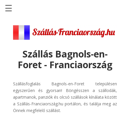
☰
Főoldal
Szállások
-
Szállásinfo.eu
Szállás Bagnols-en-
Repülőjegy
Foret - Franciaország
pénzvisszatérítéssel
Autóbérlés
-
Szállásfoglalás Bagnols-en-Foret településen
Discover
egyszerűen és gyorsan! Böngésszen a szállodák,
Cars
apartmanok, panziók és olcsó szállások kínálata között
a Szállás-Franciaország.hu portálon, és találja meg az
Transzfer
Önnek megfelelő szállást.
-
Kiwi
Taxi