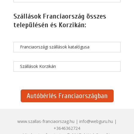
Szállások Franciaország összes
településén és Korzikán:
Franciaországi szállások katalógusa
Szállások Korzikán
Autóbérlés Franciaországban
www.szallas-franciaorszag.hu | info@webguru.hu |
+3646362724