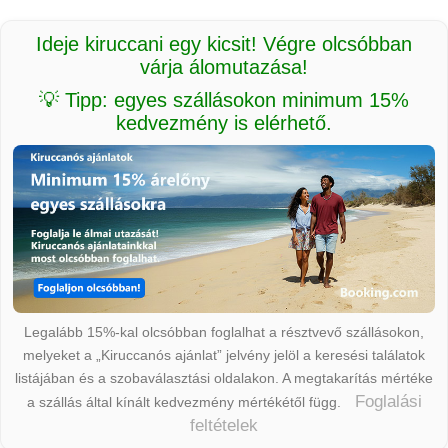
Ideje kiruccani egy kicsit! Végre olcsóbban
várja álomutazása!
💡 Tipp: egyes szállásokon minimum 15%
kedvezmény is elérhető.
Legalább 15%-kal olcsóbban foglalhat a résztvevő szállásokon,
melyeket a „Kiruccanós ajánlat” jelvény jelöl a keresési találatok
listájában és a szobaválasztási oldalakon. A megtakarítás mértéke
Foglalási
a szállás által kínált kedvezmény mértékétől függ.
feltételek