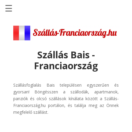
☰
Főoldal
Szállások
-
Szállásinfo.eu
Szállás Bais -
Repülőjegy
Franciaország
pénzvisszatérítéssel
Autóbérlés
-
Szállásfoglalás Bais településen egyszerűen és
Discover
gyorsan! Böngésszen a szállodák, apartmanok,
Cars
panziók és olcsó szállások kínálata között a Szállás-
Franciaország.hu portálon, és találja meg az Önnek
Transzfer
megfelelő szállást.
-
Kiwi
Taxi