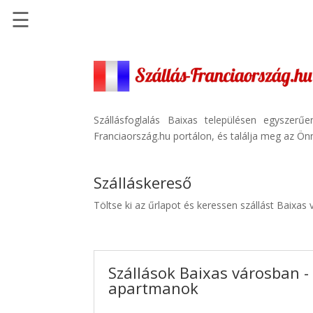
☰
Főoldal
Szállások
-
Szállásinfo.eu
Szállásfoglalás Baixas településen egyszer
Franciaország.hu portálon, és találja meg az Önn
Repülőjegy
pénzvisszatérítéssel
Szálláskereső
Autóbérlés
-
Töltse ki az űrlapot és keressen szállást Baixas
Discover
Cars
Transzfer
Szállások Baixas városban - 
-
apartmanok
Kiwi
Taxi