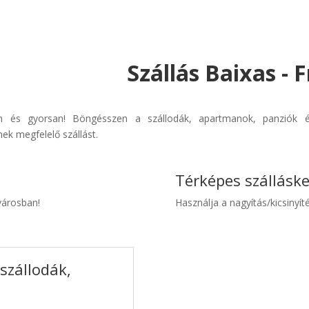
Szállás Baixas - 
űen és gyorsan! Böngésszen a szállodák, apartmanok, panziók és
ek megfelelő szállást.
Térképes szállásk
 városban!
Használja a nagyítás/kicsinyíté
szállodák,