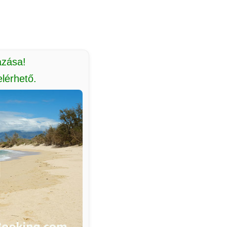
azása!
lérhető.