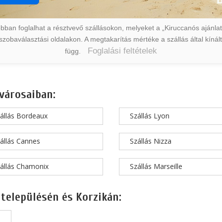
ban foglalhat a résztvevő szállásokon, melyeket a „Kiruccanós ajánlat” 
a szobaválasztási oldalakon. A megtakarítás mértéke a szállás által kín
Foglalási feltételek
függ.
városaiban:
állás Bordeaux
Szállás Lyon
állás Cannes
Szállás Nizza
állás Chamonix
Szállás Marseille
 településén és Korzikán: