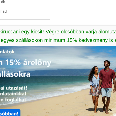
9 db
mát!
 kiruccani egy kicsit! Végre olcsóbban várja álomut
: egyes szállásokon minimum 15% kedvezmény is e