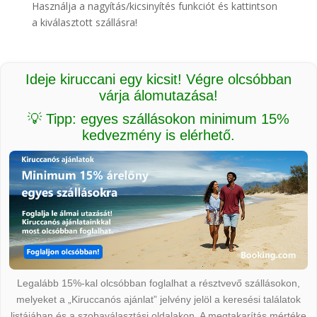
Használja a nagyítás/kicsinyítés funkciót és kattintson
a kiválasztott szállásra!
Ideje kiruccani egy kicsit! Végre olcsóbban
várja álomutazása!
💡 Tipp: egyes szállásokon minimum 15%
kedvezmény is elérhető.
Legalább 15%-kal olcsóbban foglalhat a résztvevő szállásokon,
melyeket a „Kiruccanós ajánlat” jelvény jelöl a keresési találatok
listájában és a szobaválasztási oldalakon. A megtakarítás mértéke