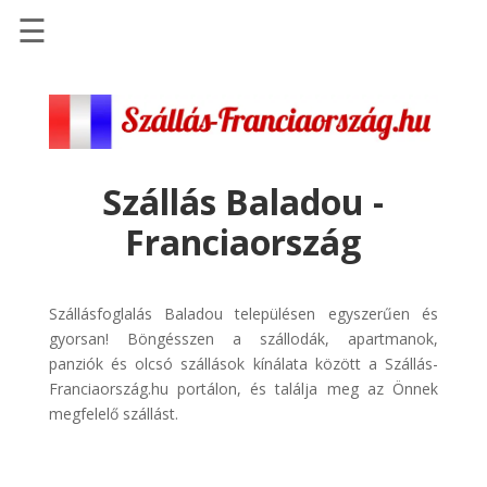
☰
Főoldal
Szállások
-
Szállásinfo.eu
Szállás Baladou -
Repülőjegy
Franciaország
pénzvisszatérítéssel
Autóbérlés
-
Szállásfoglalás Baladou településen egyszerűen és
Discover
gyorsan! Böngésszen a szállodák, apartmanok,
Cars
panziók és olcsó szállások kínálata között a Szállás-
Franciaország.hu portálon, és találja meg az Önnek
Transzfer
megfelelő szállást.
-
Kiwi
Taxi