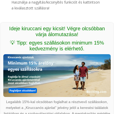
Használja a nagyítás/kicsinyítés funkciót és kattintson
a kiválasztott szállásra!
Ideje kiruccani egy kicsit! Végre olcsóbban
várja álomutazása!
💡 Tipp: egyes szállásokon minimum 15%
kedvezmény is elérhető.
Legalább 15%-kal olcsóbban foglalhat a résztvevő szállásokon,
melyeket a „Kiruccanós ajánlat” jelvény jelöl a keresési találatok
listájában és a szobaválasztási oldalakon. A megtakarítás mértéke