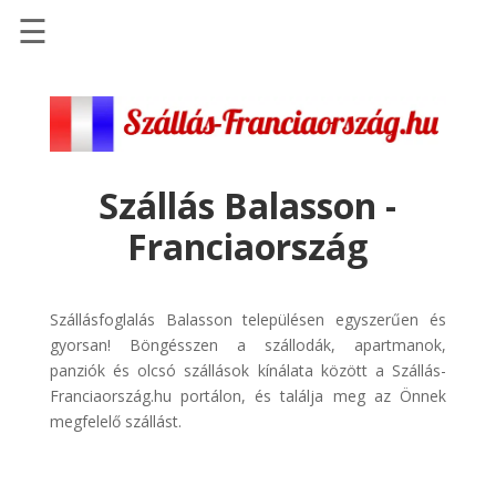
☰
Főoldal
Szállások
-
Szállásinfo.eu
Szállás Balasson -
Repülőjegy
Franciaország
pénzvisszatérítéssel
Autóbérlés
-
Szállásfoglalás Balasson településen egyszerűen és
Discover
gyorsan! Böngésszen a szállodák, apartmanok,
Cars
panziók és olcsó szállások kínálata között a Szállás-
Franciaország.hu portálon, és találja meg az Önnek
Transzfer
megfelelő szállást.
-
Kiwi
Taxi