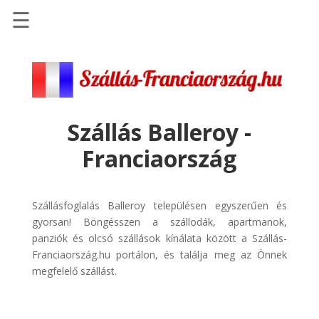
☰
Főoldal
Szállások
-
Szállásinfo.eu
Szállás Balleroy -
Repülőjegy
Franciaország
pénzvisszatérítéssel
Autóbérlés
-
Szállásfoglalás Balleroy településen egyszerűen és
Discover
gyorsan! Böngésszen a szállodák, apartmanok,
Cars
panziók és olcsó szállások kínálata között a Szállás-
Franciaország.hu portálon, és találja meg az Önnek
Transzfer
megfelelő szállást.
-
Kiwi
Taxi