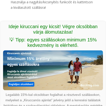
Használja a nagyítás/kicsinyítés funkciót és kattintson
a kiválasztott szállásra!
Ideje kiruccani egy kicsit! Végre olcsóbban
várja álomutazása!
💡 Tipp: egyes szállásokon minimum 15%
kedvezmény is elérhető.
Legalább 15%-kal olcsóbban foglalhat a résztvevő szállásokon,
melyeket a „Kiruccanós ajánlat” jelvény jelöl a keresési találatok
listájában és a szobaválasztási oldalakon. A megtakarítás mértéke