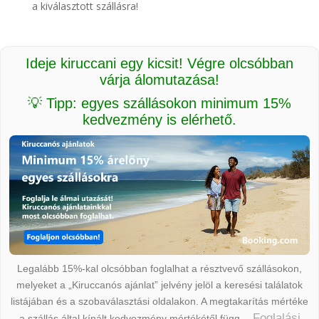
a kiválasztott szállásra!
Ideje kiruccani egy kicsit! Végre olcsóbban
várja álomutazása!
💡 Tipp: egyes szállásokon minimum 15%
kedvezmény is elérhető.
Legalább 15%-kal olcsóbban foglalhat a résztvevő szállásokon,
melyeket a „Kiruccanós ajánlat” jelvény jelöl a keresési találatok
listájában és a szobaválasztási oldalakon. A megtakarítás mértéke
Foglalási
a szállás által kínált kedvezmény mértékétől függ.