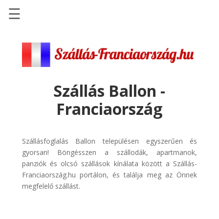
☰
Főoldal
Szállások
-
Szállásinfo.eu
Szállás Ballon -
Repülőjegy
Franciaország
pénzvisszatérítéssel
Autóbérlés
-
Szállásfoglalás Ballon településen egyszerűen és
Discover
gyorsan! Böngésszen a szállodák, apartmanok,
Cars
panziók és olcsó szállások kínálata között a Szállás-
Franciaország.hu portálon, és találja meg az Önnek
Transzfer
megfelelő szállást.
-
Kiwi
Taxi