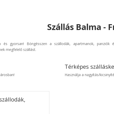
Szállás Balma - 
en és gyorsan! Böngésszen a szállodák, apartmanok, panziók és
ek megfelelő szállást.
Térképes szállásk
városban!
Használja a nagyítás/kicsinyíté
szállodák,