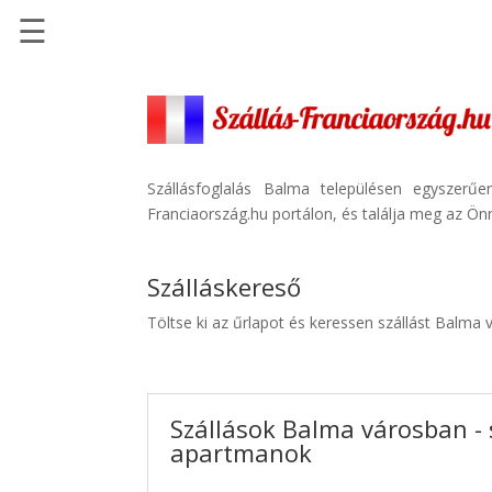
☰
Főoldal
Szállások
-
Szállásinfo.eu
Szállásfoglalás Balma településen egyszerű
Franciaország.hu portálon, és találja meg az Önn
Repülőjegy
pénzvisszatérítéssel
Szálláskereső
Autóbérlés
-
Töltse ki az űrlapot és keressen szállást Balma 
Discover
Cars
Transzfer
Szállások Balma városban - 
-
apartmanok
Kiwi
Taxi