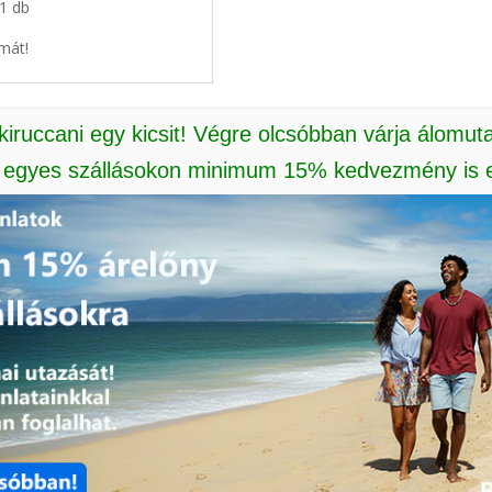
11 db
mát!
 kiruccani egy kicsit! Végre olcsóbban várja álomut
: egyes szállásokon minimum 15% kedvezmény is e