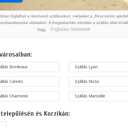
ban foglalhat a résztvevő szállásokon, melyeket a „Kiruccanós ajánlat” 
a szobaválasztási oldalakon. A megtakarítás mértéke a szállás által kín
Foglalási feltételek
függ.
városaiban:
állás Bordeaux
Szállás Lyon
állás Cannes
Szállás Nizza
állás Chamonix
Szállás Marseille
 településén és Korzikán: