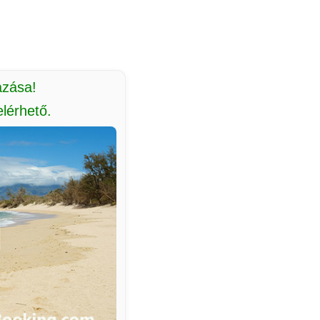
azása!
lérhető.