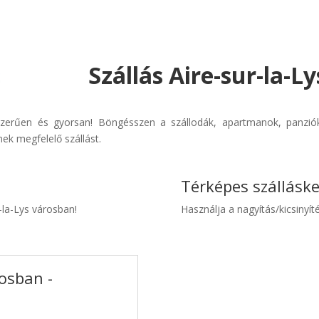
Szállás Aire-sur-la-L
gyszerűen és gyorsan! Böngésszen a szállodák, apartmanok, panziók
ek megfelelő szállást.
Térképes szállásk
r-la-Lys városban!
Használja a nagyítás/kicsinyíté
rosban -