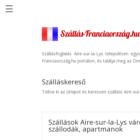
☰
Főoldal
Szállások
-
Szállásinfo.eu
Szállásfoglalás Aire-sur-la-Lys településen e
Franciaország.hu portálon, és találja meg az Önn
Repülőjegy
pénzvisszatérítéssel
Szálláskereső
Autóbérlés
-
Töltse ki az űrlapot és keressen szállást Aire-su
Discover
Cars
Transzfer
Szállások Aire-sur-la-Lys vá
-
szállodák, apartmanok
Kiwi
Taxi