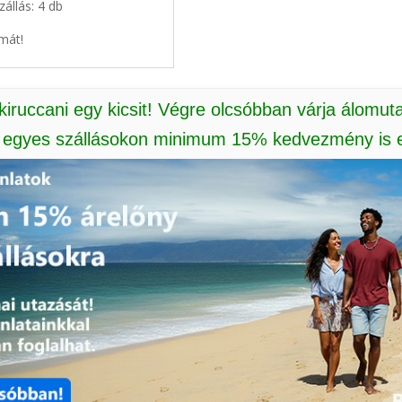
zállás: 4 db
mát!
 kiruccani egy kicsit! Végre olcsóbban várja álomut
: egyes szállásokon minimum 15% kedvezmény is e