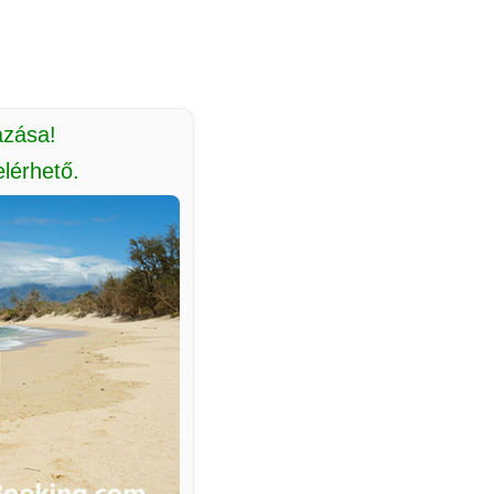
azása!
lérhető.