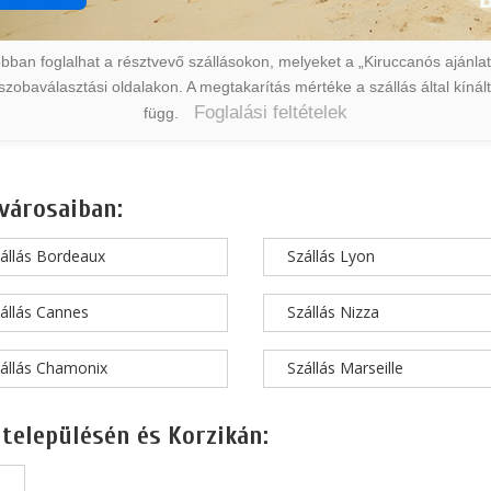
ban foglalhat a résztvevő szállásokon, melyeket a „Kiruccanós ajánlat” 
a szobaválasztási oldalakon. A megtakarítás mértéke a szállás által kín
Foglalási feltételek
függ.
városaiban:
állás Bordeaux
Szállás Lyon
állás Cannes
Szállás Nizza
állás Chamonix
Szállás Marseille
 településén és Korzikán: