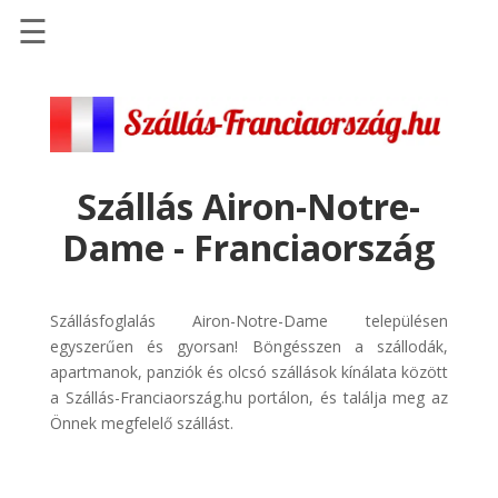
☰
Főoldal
Szállások
-
Szállásinfo.eu
Szállás Airon-Notre-
Repülőjegy
Dame - Franciaország
pénzvisszatérítéssel
Autóbérlés
-
Szállásfoglalás Airon-Notre-Dame településen
Discover
egyszerűen és gyorsan! Böngésszen a szállodák,
Cars
apartmanok, panziók és olcsó szállások kínálata között
a Szállás-Franciaország.hu portálon, és találja meg az
Transzfer
Önnek megfelelő szállást.
-
Kiwi
Taxi