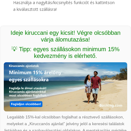
Használja a nagyítás/kicsinyítés funkciót és kattintson
a kiválasztott szállásra!
Ideje kiruccani egy kicsit! Végre olcsóbban
várja álomutazása!
💡 Tipp: egyes szállásokon minimum 15%
kedvezmény is elérhető.
Legalább 15%-kal olcsóbban foglalhat a résztvevő szállásokon,
melyeket a „Kiruccanós ajánlat” jelvény jelöl a keresési találatok
listájában és a szobaválasztási oldalakon. A megtakarítás mértéke