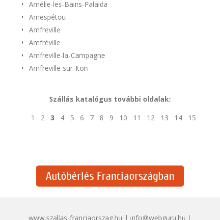
Amélie-les-Bains-Palalda
Amespétou
Amfreville
Amfréville
Amfreville-la-Campagne
Amfreville-sur-Iton
Szállás katalógus további oldalak:
1
2
3
4
5
6
7
8
9
10
11
12
13
14
15
Autóbérlés Franciaországban
www.szallas-franciaorszag.hu | info@webguru.hu |