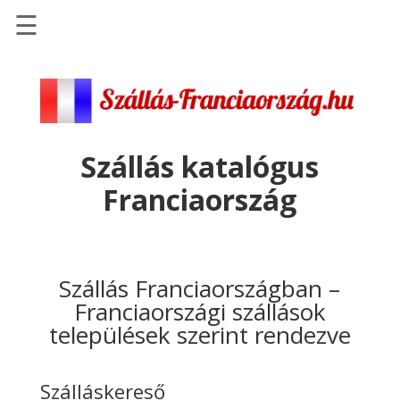
☰
Főoldal
Szállások
-
Szállásinfo.eu
Szállás katalógus
Repülőjegy
Franciaország
pénzvisszatérítéssel
Autóbérlés
-
Discover
Szállás Franciaországban –
Cars
Franciaországi szállások
települések szerint rendezve
Transzfer
-
Kiwi
Szálláskereső
Taxi